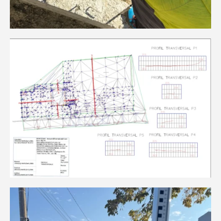
Documentație pentru obținere aviz
autoritatea aeronautică civilă română
(AACR)- mun. Cluj-Napoca
Monitorizare topografică a comportării în
timp a construcțiilor învecinate pe durata