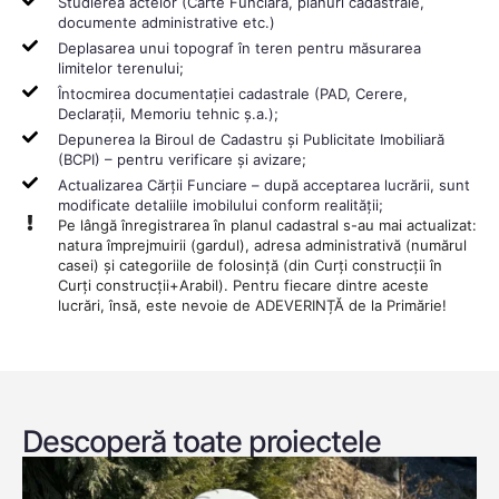
Studierea actelor (Carte Funciară, planuri cadastrale,
documente administrative etc.)
Deplasarea unui topograf în teren pentru măsurarea
limitelor terenului;
Întocmirea documentației cadastrale (PAD, Cerere,
Declarații, Memoriu tehnic ș.a.);
Depunerea la Biroul de Cadastru și Publicitate Imobiliară
(BCPI) – pentru verificare și avizare;
Actualizarea Cărții Funciare – după acceptarea lucrării, sunt
modificate detaliile imobilului conform realității;
Pe lângă înregistrarea în planul cadastral s-au mai actualizat:
natura împrejmuirii (gardul), adresa administrativă (numărul
casei) și categoriile de folosință (din Curți construcții în
Curți construcții+Arabil). Pentru fiecare dintre aceste
lucrări, însă, este nevoie de ADEVERINȚĂ de la Primărie!
Descoperă toate proiectele